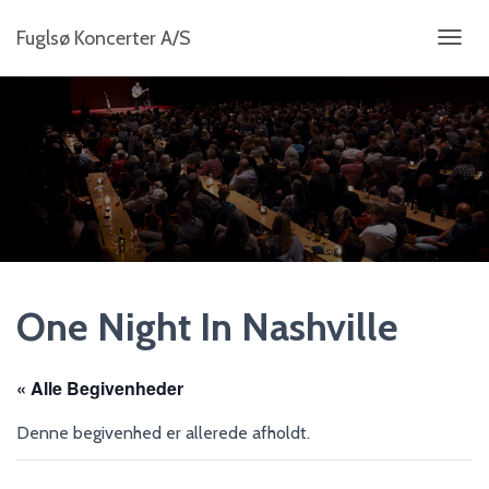
Fuglsø Koncerter A/S
S
K
I
F
T
N
A
V
I
G
A
T
I
One Night In Nashville
O
N
« Alle Begivenheder
Denne begivenhed er allerede afholdt.